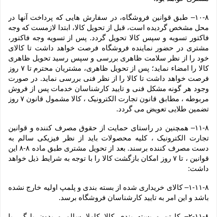
۱۰-۸– طبق قوانین فروشگاه، در سفارش هایی که پرداخت آنها در 
محل مشخص گردیده است، قبل از تحویل کالا، ابتدا لازمست که وجه 
فاکتور تسویه و سپس کالا تحویل گردد. پس از تسویه وجه فاکتور، 
مشتری در حضور نماینده فروشگاه فرصت خواهد داشت تا کالای 
خود را از نظر سلامت ظاهری بررسی و سپس رسید تحویل ظاهری 
کالا را امضاء نماید؛ پس از تحویل ظاهری، مشتریان محترم تا ۷ روز 
فرصت خواهد داشت تا کالا را از نظر فنی بررسی نماید. در صورت 
وجود هر گونه مشکل فنی و تایید کارشناسان خدمات پس از فروش 
مربوطه ، مطابق قانون تجارت الکترونیک ، کالا مشمول قانون ۷ روز 
تضمین طلایی تعویض می گردد.
۱۱-۸– همچنین در راستای حمایت از حقوق مصرف کننده و قوانین 
تجارت الکترونیک ، کلیه محصولات باید از نظر فیزیکی سالم به 
دست مصرف کننده برسند. بعد از تحویل مشتری طبق ماده ۸-۸ این 
قوانین ، تا ۷ روز امکان بازگشت کالا را با توجه به شرایط ذیل خواهد 
داشت:
۱-۱۱-۸– کالای خریداری شده از بسته بندی و پلمپ اولیه خارج نشده 
باشد و این امر به تایید کارشناسان فروشگاه برسد.
۲-۱۱-۸– کارتن و بسته بندی کالا کاملا سالم و بدون پارگی یا 