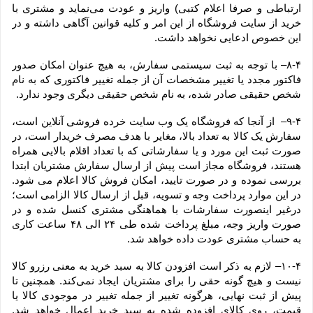
ارتباطی و صرفا اعلام کتبی) واریز و عودت می‌نماید و مشتری با 
خرید از سایت فروشگاه از این امر و کلیه قوانین آگاهی داشته و در 
این خصوص ادعایی نخواهد داشت.
۸-۴– با توجه به ثبت سیستمی سفارش، به هیچ عنوان امکان صدور 
فاکتور مجدد یا تغییر مشخصات آن از جمله تغییر فاکتوری که به نام 
شخص حقیقی صادر شده، به نام شخص حقیقی دیگری وجود ندارد.
۹-۴–  از آنجا که فروشگاه یک وب ‌سایت خرده‌ فروشی آنلاین است، 
سفارش یک کالا به تعداد بالا، مغایر با هدف مصرف خریدار است، در 
صورت ثبت این مورد و یا سفارشاتی که با تعداد اقلام بالایی همراه 
هستند، فروشگاه مجاز است پیش از ارسال سفارش مشتریان ابتدا 
بررسی نموده و در صورت تایید، امکان فروش کالا اعلام می شود. 
در این موارد پرداخت وجه و تسویه، قبل از ارسال کالا الزامی است؛ 
درغیر اینصورت سفارشات با هماهنگی مشتری کنسل شده و در 
صورت واریز وجه، مبلغ پرداخت شده طی ۲۴ الی ۴۸ ساعت کاری 
به حساب مشتری عودت داده خواهد شد.
۱۰-۴– لازم به ذکر است افزودن کالا به سبد خرید به معنی رزرو کالا 
نیست و هیچ گونه حقی را برای مشتریان ایجاد نمی‌کند. همچنین تا 
پیش از ثبت نهایی، هرگونه تغییر از جمله تغییر در موجودی کالا یا 
قیمت، روی کالای افزوده شده به سبد خرید اعمال خواهد شد. 