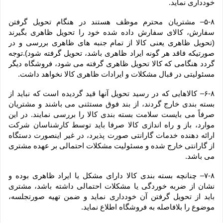
خودداری نماید.
۵-۸– مشتریان محترم موظف هستند در هنگام تحویل گرفتن 
سفارش، کالای سفارش داده شده خود را تحویل ظاهری بگیرند 
(تحویل ظاهری یعنی کالا از تمام جنبه های ظاهری بررسی و در 
صورتیکه فاقد هر گونه ایراد ظاهری باشد، تحویل گرفته شود).توجه 
گردد هنگامی که کالا تحویل ظاهری گرفته می شود، فروشگاه دیگر 
مسئولیتی در قبال مشکلات و ایرادات ظاهری کالا نخواهد داشت.
۶-۸– کالاهایی که در رسید تحویل آنها قید گردیده است که نباید از 
بسته بندی خارج گردند، از بند فوق مستثنی می باشند و مشتریان 
صرفاً می بایست سلامت بسته بندی کالا را بررسی نمایند. در این 
موارد، باز و راه اندازی کالا صرفا باید توسط کارشناسان شرکت 
ارائه دهنده خدمات گارانتی صورت پذیرد، در غیر اینصورت دستگاه 
از گارانتی خارج شده و مسئولیت مشکلات احتمالی بر عهده مشتری 
می باشد.
۷-۸– چنانچه بسته بندی کالا دارای مشکل یا ایراد ظاهری بوده و 
نشان از ضربه خوردگی یا مشکلات احتمالی داشته باشد، مشتری 
باید از تحویل گرفتن آن خودداری نماید و ضمن تهیه صورتجلسه، 
موضوع را بلافاصله به فروشگاه اطلاع نماید.