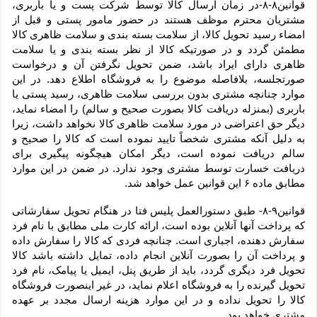
قوانین۸-۸-در زمان ارسال کالا توسط شرکت پست و یا باربری، 
مشتریان محترم موظف هستند در حضور مامور پستی و قبل از 
امضاء رسید تحویل کالا، از سلامت بسته بندی و سلامت ظاهری کالا 
مطمئن گردد و در صورتیکه کالا از نظر بسته بندی و یا سلامت 
ظاهری دارای ایراد باشد، ضمن تحویل نگرفتن آن و درخواست 
صورتجلسه، بلافاصله موضوع را به فروشگاه اطلاع دهد. در این 
موارد چنانچه مشتری بدون بررسی سلامت ظاهری، رسید پستی یا 
باربری (بمنزله دریافت کالا بصورت صحیح و سالم) را امضاء نماید، 
دیگر حق اعتراضی در مورد سلامت ظاهری کالا نخواهد داشت، زیرا 
به دلیل آنکه مشتری شخصاً تایید نموده است که کالا را صحیح و 
سالم دریافت نموده است، دیگر امکان هیچگونه پیگیری برای 
دریافت خسارت توسط مشتری وجود ندارد. در ضمن در این موارد 
مطابق ماده ۶ این قوانین عمل خواهد شد.
قوانین۹-۸- طبق دستورالعمل پلیس فتا در هنگام تحویل سفارشاتی 
که پرداخت آنها آنلاین بوده است، ارائه کارت ملی مطابق با نام فرد 
سفارش دهنده، اجباری است. چنانچه فردی که کالا را سفارش داده 
و پرداخت آن را بصورت آنلاین انجام داده، تمایل داشته باشد کالا 
تحویل فرد دیگری گردد، باید از طریق پنل، ایمیل یا پیامک، نام فرد 
تحویل گیرنده را به فروشگاه اعلام نماید، در غیر اینصورت فروشگاه 
کالا را تحویل نداده و در این موارد هزینه ارسال مجدد بر عهده 
مشتری خواهد بود.