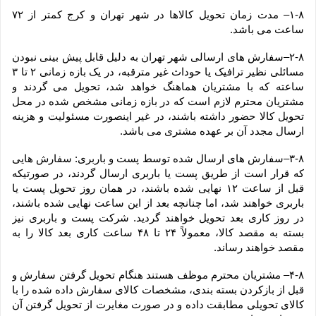
۱-۸– مدت زمان تحویل کالاها در شهر تهران و کرج کمتر از ۷۲ 
ساعت می باشد.
۲-۸–سفارش های ارسالی شهر تهران به دلیل قابل پیش بینی نبودن 
مسائلی نظیر ترافیک یا حوداث غیر مترقبه، در یک بازه زمانی ۲ تا ۳ 
ساعته که با مشتریان هماهنگ خواهد شد، تحویل می گردند و 
مشتریان محترم لازم است که در بازه زمانی مشخص شده در محل 
تحویل کالا حضور داشته باشند، در غیر اینصورت مسئولیت و هزینه 
ارسال مجدد آن بر عهده مشتری می باشد.
۳-۸–سفارش های ارسال شده توسط پست و باربری: سفارش هایی 
که قرار است از طریق پست یا باربری ارسال گردند، در صورتیکه 
قبل از ساعت ۱۲ نهایی شده باشند، در همان روز تحویل پست یا 
باربری خواهند شد، اما چنانچه بعد از این ساعت نهایی شده باشند، 
در روز کاری بعد تحویل خواهند گردید. شرکت پست و باربری نیز 
بسته به مقصد کالا، معمولاً ۲۴ تا ۴۸ ساعت کاری بعد کالا را به 
مقصد خواهند رساند.
۴-۸– مشتریان محترم موظف هستند هنگام تحویل گرفتن سفارش و 
قبل از بازکردن بسته بندی، مشخصات کالای سفارش داده شده را با 
کالای تحویلی مطابقت داده و در صورت مغایرت از تحویل گرفتن آن 