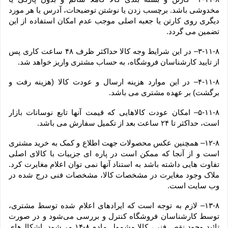
مخدوشی باشد. برچسب زدن یا نوشتن توضیحات، آدرس یا هر مورد 
دیگری روی کارتن یا جعبه اصلی موجب عدم امکان استفاده از این 
تضمین می گردد.
۳-۱۱-۸– در این شرایط وجه کالا حداکثر ظرف ۴۸ ساعت کاری پس 
از تایید کارشناسان فروشگاه، به حساب مشتری واریز خواهد شد.
۴-۱۱-۸– در این موارد هزینه ارسال و عودت کالا (هزینه رفت و 
برگشت) بر عهده مشتری می باشد.
۵-۱۱-۸– امکان عودت کالاهایی که قیمت آنها تابع نوسانات بازار 
است، حداکثر تا ۲۴ ساعت بعد از تکمیل سفارش می باشد.
۱۲-۸– همچنین عکس محصولات جهت اطلاع و کمک به خرید مشتری 
است و از آنجا که ممکن است در پاره ای جزییات با کالای اصلی 
تفاوت هایی داشته باشد به استناد آنها نمی توان اعلام مغایرت کرد. 
ملاک وجود مغایرت در مشخصات کالا، مشخصات فنی درج شده در 
وب سایت است.
۱۳-۸– لازم به توجه است که ایرادهای اعلام شده توسط مشتری، 
توسط کارشناسان فروشگاه کنترل و بررسی می‏‌شود و در صورت 
تائید وجود نقص فنی، کالا مشمول ماده ۸-۱۴ می‏‌شود. اشکال‏‌های 