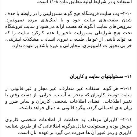
استفاده و در شرایط اولیه مطابق ماده ۸-۱۱ است.
۲-۱۰– وب ‏‌سایت فروشگاه هیچ گونه مسوولیتی را در رابطه با حذف 
شدن صفحه‏‌های سایت خود و یا لینک‏‌های مرده نمی‌‏پذیرد. 
سروﻳس‌‏های سایت آن‏گونه که هست ارائه می‏‌شود و سایت فروشگاه 
تحت هیچ شرایطی مسوولیت تاخیر یا عدم کارکرد سایت را که 
می‌تواند ناشى از عوامل طبیعى، نیروى انسانی، مشکلات اینترنتى، 
خرابی تجهیزات کامپیوترى، مخابراتى و غیره باشد بر عهده ندارد.
۱۱– مسئولیتهای سایت و کاربران
۱-۱۱– هر گونه استفاده غیر متعارف، غیر مجاز و غیر قانونی از 
سایت توسط کاربران که منجر به آسیب، خرابی، از دست رفتن یا 
تغییر اطلاعات، افشای اطلاعات شخصی کاربران و سایر ضرر و 
زیان های احتمالی گردد، پیگرد قانونی به دنبال خواهد داشت.
۲-۱۱– کاربران موظف به حفاظت از اطلاعات شخصی کاربری 
خویش بوده و مسئولیت تبادل هرگونه اطلاعاتی که از طریق شناسه 
کاربری و رمز عبور آن ها صورت می گیرد بر عهده آنان است.