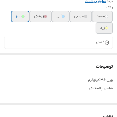
برند:
سایون پلاست
رنگ
سفید
طوسی
آبی
زرشکی
سبز
زرد
۲ سال
توضیحات
وزن ۳.۶ کیلوگرم
شاسی پلاستیکی
نظرات